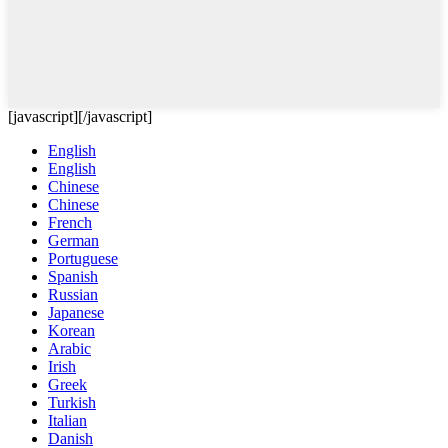
[javascript]
[/javascript]
English
English
Chinese
Chinese
French
German
Portuguese
Spanish
Russian
Japanese
Korean
Arabic
Irish
Greek
Turkish
Italian
Danish