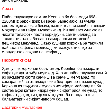
анҷом диҳанд.
Ариза
Пайвасткунакҳои самтии Keenlion бо басомади 698-
2200MHz барои доираи васеи барномаҳо, аз ҷумла
системаҳои алоқаи бесим, пахши телевизионӣ ва алоқаи
моҳвораӣ ва ғайра, мувофиқанд. Ин пайвасткунакҳо аз
ҷиҳати талафоти пасти воридкунӣ, самти баланд ва
талафоти аълои бозгашт самаранокии истисноӣ
пешниҳод мекунанд. Саъю кӯшиши корхона ба такмили
пайваста кафолат медиҳад, ки маҳсулоти онҳо аз
стандартҳои соҳавӣ пешсафанд.
Назорати сифат
Ҳамчун як корхонаи боэътимод, Keenlion ба назорати
сифат диққати зиёд медиҳад. Ҳар як пайвасткунаки самтӣ
аз расмиёти сахти санҷиш ва санҷиш мегузарад, то
самаранокӣ ва эътимоднокии беҳтаринро таъмин кунад.
Корхона аз таҷҳизоти муосир истифода мебарад ва ба
системаҳои қатъии идоракунии сифат риоя мекунад, то
кафолат диҳад, ки ҳар як маҳсулот ба стандартҳои
баландтарини сифат ҷавобгӯ бошад.
Дастгирии муштариён