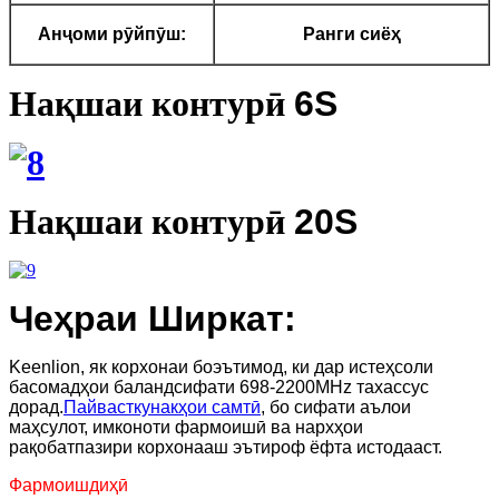
Анҷоми рӯйпӯш:
Ранги сиёҳ
Нақшаи контурӣ
6S
Нақшаи контурӣ
20S
Чеҳраи Ширкат:
Keenlion, як корхонаи боэътимод, ки дар истеҳсоли
басомадҳои баландсифати 698-2200MHz тахассус
дорад.
Пайвасткунакҳои самтӣ
, бо сифати аълои
маҳсулот, имконоти фармоишӣ ва нархҳои
рақобатпазири корхонааш эътироф ёфта истодааст.
Фармоишдиҳӣ