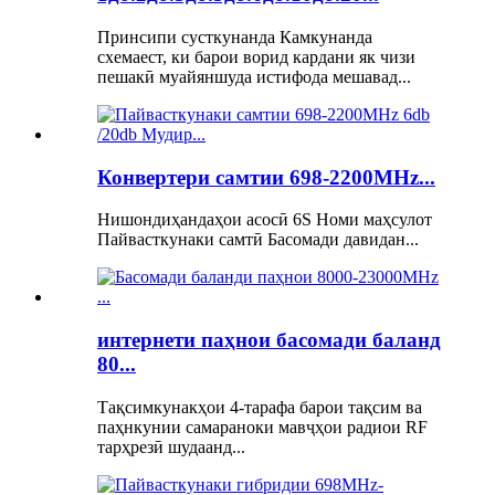
Принсипи сусткунанда Камкунанда
схемаест, ки барои ворид кардани як чизи
пешакӣ муайяншуда истифода мешавад...
Конвертери самтии 698-2200MHz...
Нишондиҳандаҳои асосӣ 6S Номи маҳсулот
Пайвасткунаки самтӣ Басомади давидан...
интернети паҳнои басомади баланд
80...
Тақсимкунакҳои 4-тарафа барои тақсим ва
паҳнкунии самараноки мавҷҳои радиои RF
тарҳрезӣ шудаанд...