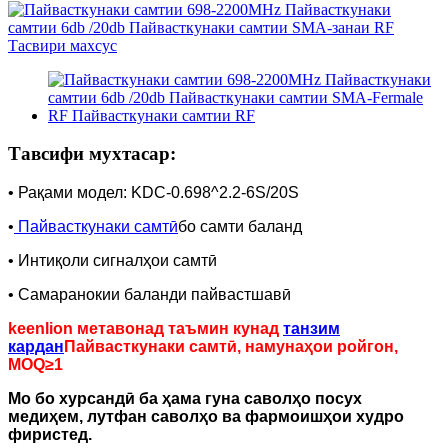
Тавсифи мухтасар:
• Рақами модел: KDC-0.698^2.2-6S/20S
•
Пайвасткунаки самтӣ
бо самти баланд
• Интиқоли сигналҳои самтӣ
• Самаранокии баланди пайвастшавӣ
keenlion метавонад таъмин кунад
танзим
кардан
Пайвасткунаки самтӣ, намунаҳои ройгон,
MOQ≥1
Мо бо хурсандӣ ба ҳама гуна саволҳо посух
медиҳем, лутфан саволҳо ва фармоишҳои худро
фиристед.