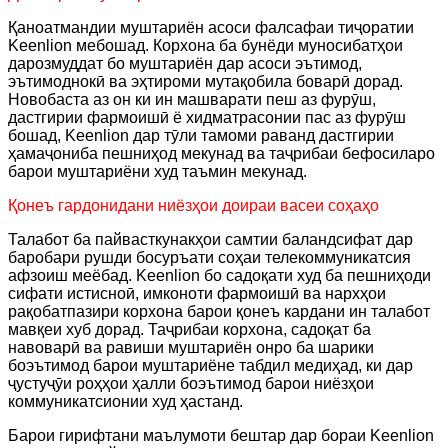
Қаноатмандии муштариён асоси фалсафаи тиҷоратии
Keenlion мебошад. Корхона ба бунёди муносибатҳои
дарозмуддат бо муштариён дар асоси эътимод,
эътимоднокӣ ва эҳтироми мутақобила боварӣ дорад.
Новобаста аз он ки ин машварати пеш аз фурӯш,
дастгирии фармоишӣ ё хидматрасонии пас аз фурӯш
бошад, Keenlion дар тӯли тамоми раванд дастгирии
ҳамаҷониба пешниҳод мекунад ва таҷрибаи бефосиларо
барои муштариёни худ таъмин мекунад.
Қонеъ гардонидани ниёзҳои доираи васеи соҳаҳо
Талабот ба пайвасткунакҳои самтии баландсифат дар
баробари рушди босуръати соҳаи телекоммуникатсия
афзоиш меёбад. Keenlion бо садоқати худ ба пешниҳоди
сифати истисноӣ, имконоти фармоишӣ ва нархҳои
рақобатпазири корхона барои қонеъ кардани ин талабот
мавқеи хуб дорад. Таҷрибаи корхона, садоқат ба
навоварӣ ва равиши муштариён онро ба шарики
боэътимод барои муштариёне табдил медиҳад, ки дар
ҷустуҷӯи роҳҳои ҳалли боэътимод барои ниёзҳои
коммуникатсионии худ ҳастанд.
Барои гирифтани маълумоти бештар дар бораи Keenlion