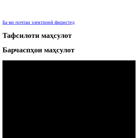
Ба мо почтаи электронӣ фиристед
Тафсилоти маҳсулот
Барчаспҳои маҳсулот