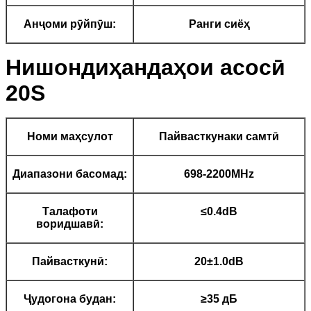
Анҷоми рӯйпӯш:
Ранги сиёҳ
Нишондиҳандаҳои асосӣ
20S
Номи маҳсулот
Пайвасткунаки самтӣ
Диапазони басомад:
698-2200MHz
Талафоти
≤0.4dB
воридшавӣ:
Пайвасткунӣ:
20±1.0dB
Ҷудогона будан:
≥35 дБ