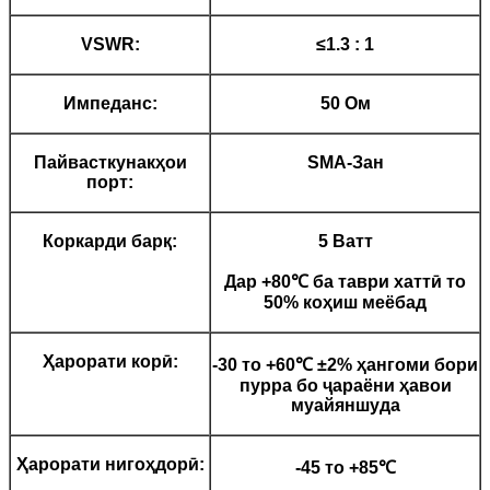
VSWR:
≤1.3 : 1
Импеданс:
50 Ом
Пайвасткунакҳои
SMA-Зан
порт:
Коркарди барқ:
5 Ватт
Дар +80℃ ба таври хаттӣ то
50% коҳиш меёбад
Ҳарорати корӣ:
-30 то +60℃ ±2% ҳангоми бори
пурра бо ҷараёни ҳавои
муайяншуда
Ҳарорати нигоҳдорӣ:
-45 то +85℃