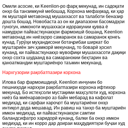
Омили асосие, ки Keenlion-ро фарқ мекунад, ин садоқати
онҳо ба танзимкунӣ мебошад. Корхона мефаҳмад, ки ҳар
як муштарӣ метавонад мушаххасот ва талаботи беназир
дошта бошад. Новобаста аз он ки диапазони басомадҳои
гуногун, имконоти мушаххаси идоракунии қувва ё
намудҳои пайвасткунакҳои фармоишӣ бошанд, Keenlion
метавонад ин ниёзҳоро самаранок ва самаранок қонеъ
кунад. Гурӯҳи муҳандисони ботаҷрибаи ширкат бо
муштариён зич ҳамкорӣ мекунанд, то боварӣ ҳосил
кунанд, ки пайвасткунакҳо мувофиқи мушаххасоти дақиқи
онҳо сохта шудаанд ва самаранокии беҳтарин ва
қаноатмандии муштариёнро таъмин мекунанд.
Нархгузории рақобатпазири корхона
Илова бар фармоишдиҳӣ, Keenlion инчунин бо
пешниҳоди нархҳои рақобатпазири корхона ифтихор
мекунад. Бо истеҳсоли мустақими маҳсулоти худ, корхона
ниёз ба миёнаравонро аз байн мебарад ва кафолат
медиҳад, ки сарфаи хароҷот ба муштариёни онҳо
интиқол дода мешавад. Ин равиш на танҳо ба муштариён
имкон медиҳад, ки пайвасткунакҳои самтии
баландсифатро харидорӣ кунанд, балки ба онҳо имкон
медиҳад, ки ин корро дар доираи маҳдудиятҳои буҷаи худ