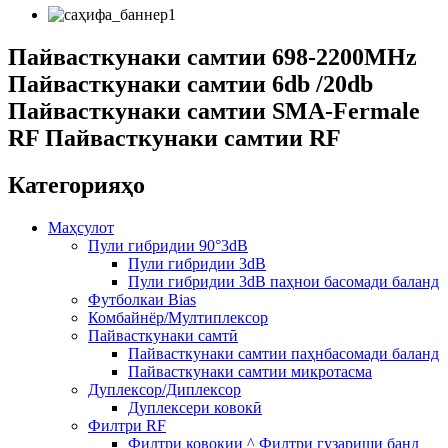
Пайвасткунаки самтии 698-2200MHz
Пайвасткунаки самтии 6db /20db
Пайвасткунаки самтии SMA-Fermale
RF Пайвасткунаки самтии RF
Категорияҳо
Маҳсулот
Пули гибридии 90°3dB
Пули гибридии 3dB
Пули гибридии 3dB паҳнои басомади баланд
Футболкаи Bias
Комбайнёр/Мултиплексор
Пайвасткунаки самтӣ
Пайвасткунаки самтии паҳнбасомади баланд
Пайвасткунаки самтии микротасма
Дуплексор/Диплексор
Дуплексери ковокӣ
Филтри RF
Филтри ковокии ^ Филтри гузариши банд