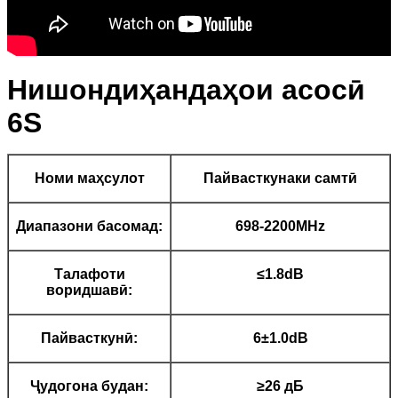
Нишондиҳандаҳои асосӣ
6S
Номи маҳсулот
Пайвасткунаки самтӣ
Диапазони басомад:
698-2200MHz
Талафоти
≤1.8dB
воридшавӣ:
Пайвасткунӣ:
6±1.0dB
Ҷудогона будан:
≥26 дБ