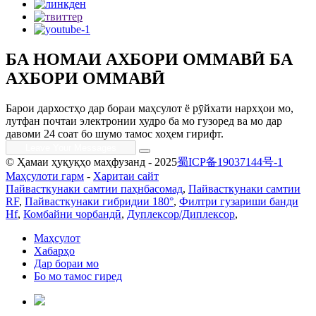
БА НОМАИ АХБОРИ ОММАВӢ БА
АХБОРИ ОММАВӢ
Барои дархостҳо дар бораи маҳсулот ё рӯйхати нархҳои мо,
лутфан почтаи электронии худро ба мо гузоред ва мо дар
давоми 24 соат бо шумо тамос хоҳем гирифт.
© Ҳамаи ҳуқуқҳо маҳфузанд - 2025
蜀ICP备19037144号-1
Маҳсулоти гарм
-
Харитаи сайт
Пайвасткунаки самтии паҳнбасомад
,
Пайвасткунаки самтии
RF
,
Пайвасткунаки гибридии 180°
,
Филтри гузариши банди
Hf
,
Комбайни чорбандӣ
,
Дуплексор/Диплексор
,
Маҳсулот
Хабарҳо
Дар бораи мо
Бо мо тамос гиред