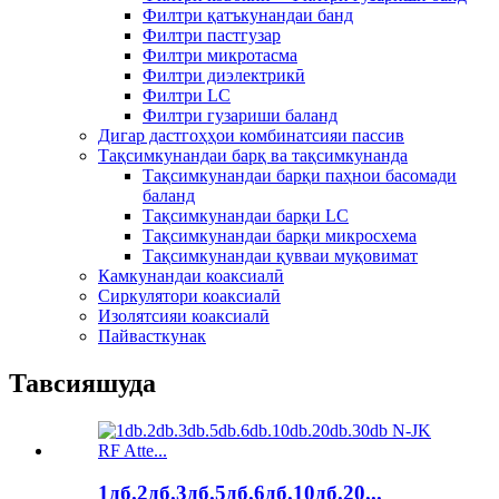
Филтри қатъкунандаи банд
Филтри пастгузар
Филтри микротасма
Филтри диэлектрикӣ
Филтри LC
Филтри гузариши баланд
Дигар дастгоҳҳои комбинатсияи пассив
Тақсимкунандаи барқ ​​ва тақсимкунанда
Тақсимкунандаи барқи паҳнои басомади
баланд
Тақсимкунандаи барқи LC
Тақсимкунандаи барқи микросхема
Тақсимкунандаи қувваи муқовимат
Камкунандаи коаксиалӣ
Сиркулятори коаксиалӣ
Изолятсияи коаксиалӣ
Пайвасткунак
Тавсияшуда
1дб.2дб.3дб.5дб.6дб.10дб.20...