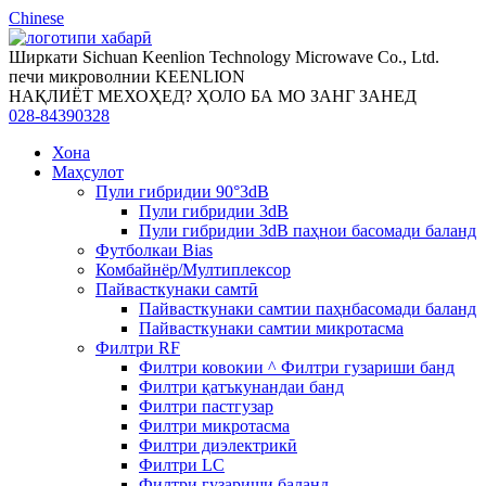
Chinese
Ширкати Sichuan Keenlion Technology Microwave Co., Ltd.
печи микроволнии KEENLION
НАҚЛИЁТ МЕХОҲЕД? ҲОЛО БА МО ЗАНГ ЗАНЕД
028-84390328
Хона
Маҳсулот
Пули гибридии 90°3dB
Пули гибридии 3dB
Пули гибридии 3dB паҳнои басомади баланд
Футболкаи Bias
Комбайнёр/Мултиплексор
Пайвасткунаки самтӣ
Пайвасткунаки самтии паҳнбасомади баланд
Пайвасткунаки самтии микротасма
Филтри RF
Филтри ковокии ^ Филтри гузариши банд
Филтри қатъкунандаи банд
Филтри пастгузар
Филтри микротасма
Филтри диэлектрикӣ
Филтри LC
Филтри гузариши баланд