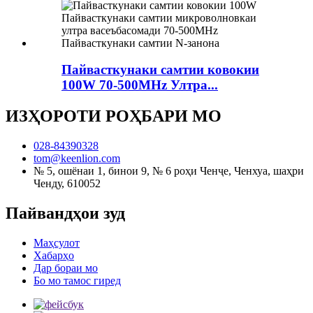
Пайвасткунаки самтии ковокии
100W 70-500MHz Ултра...
ИЗҲОРОТИ РОҲБАРИ МО
028-84390328
tom@keenlion.com
№ 5, ошёнаи 1, бинои 9, № 6 роҳи Ченҷе, Ченхуа, шаҳри
Ченду, 610052
Пайвандҳои зуд
Маҳсулот
Хабарҳо
Дар бораи мо
Бо мо тамос гиред