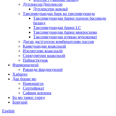
Дуплексор/Диплексор
Дуплексери ковокӣ
Тақсимкунандаи барқ ​​ва тақсимкунанда
Тақсимкунандаи барқи паҳнои басомади
баланд
Тақсимкунандаи барқи LC
Тақсимкунандаи барқи микросхема
Тақсимкунандаи қувваи муқовимат
Дигар дастгоҳҳои комбинатсияи пассив
Камкунандаи коаксиалӣ
Изолятсияи коаксиалӣ
Сиркулятори коаксиалӣ
Пайвасткунак
Фармоишдиҳӣ
Раванди фардикунонӣ
Хабарҳо
Дар бораи мо
Намоишгоҳ
Сертификат
Сафари корхона
Бо мо тамос гиред
Боргирӣ
English