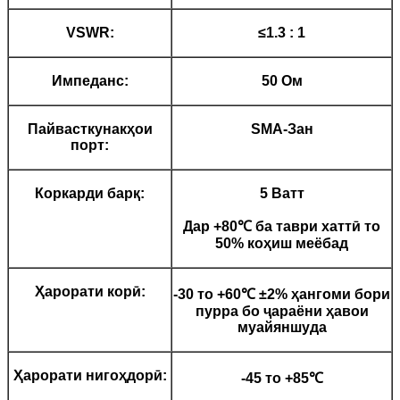
VSWR:
≤1.3 : 1
Импеданс:
50 Ом
Пайвасткунакҳои
SMA-Зан
порт:
Коркарди барқ:
5 Ватт
Дар +80℃ ба таври хаттӣ то
50% коҳиш меёбад
Ҳарорати корӣ:
-30 то +60℃ ±2% ҳангоми бори
пурра бо ҷараёни ҳавои
муайяншуда
Ҳарорати нигоҳдорӣ:
-45 то +85℃