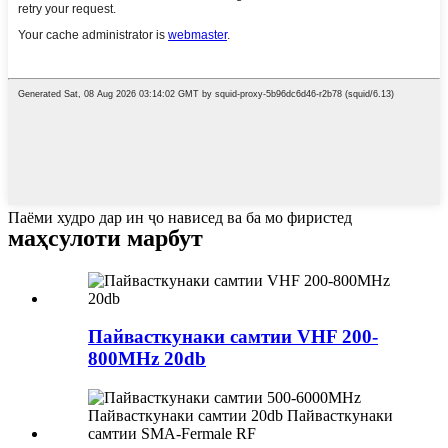
Паёми худро дар ин ҷо нависед ва ба мо фиристед
маҳсулоти марбут
Пайвасткунаки самтии VHF 200-
800MHz 20db