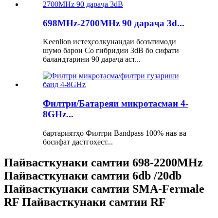
698MHz-2700MHz 90 дараҷа 3d...
Keenlion истеҳсолкунандаи боэътимоди
шумо барои Co гибридии 3dB бо сифати
баландтарини 90 дараҷа аст...
Филтри/Батареяи микротасмаи 4-
8GHz...
бартариятҳо Филтри Bandpass 100% нав ва
босифат дастгоҳест...
Пайвасткунаки самтии 698-2200MHz
Пайвасткунаки самтии 6db /20db
Пайвасткунаки самтии SMA-Fermale
RF Пайвасткунаки самтии RF