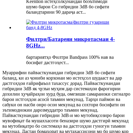
Keenlion истеҳсолкунандаи боэътимоди
шумо барои Co гибридии 3dB бо сифати
баландтарини 90 дараҷа аст...
Филтри/Батареяи микротасмаи 4-
8GHz...
бартариятҳо Филтри Bandpass 100% нав ва
босифат дастгоҳест...
Муаррифии пайвасткунандаи гибридии 3dB бо сифати
баланд, ки аз ҷониби корхонаи мо истеҳсол шудааст ва дар
дастгоҳҳои ғайрифаъол тахассус дорад. Пайвасткунандаи
гибридии 3dB як ҷузъи муҳим дар системаҳои фарогирии
дохилии ҳуҷайраҳои хурд буда, омезиши самараноки сигналро
барои истгоҳҳои асосӣ таъмин мекунад. Тарҳи паймон ва
сабуки он насби онро осон мекунад ва сохтори босифати он
эътимоднокии дарозмуддатро таъмин мекунад.
Пайвасткунандаи гибридии 3dB-и мо мутобиқсозиро барои
мувофиқат ба мушаххасоти беназири шумо дастгирӣ мекунад
ва мутобиқатро бо системаҳо ва дастгоҳҳои гуногун таъмин
мекунад. Дастаи бомаҳорат ва мутахассисони мо бо шумо кор