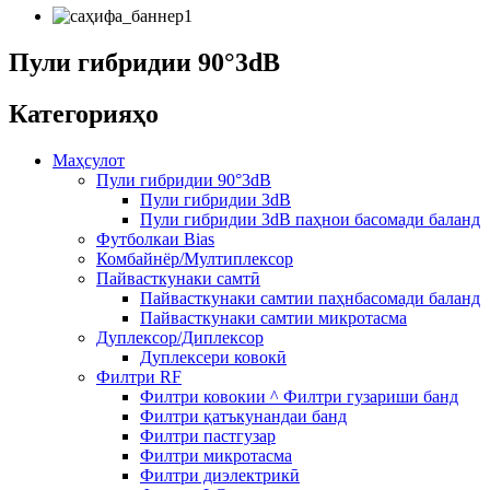
Пули гибридии 90°3dB
Категорияҳо
Маҳсулот
Пули гибридии 90°3dB
Пули гибридии 3dB
Пули гибридии 3dB паҳнои басомади баланд
Футболкаи Bias
Комбайнёр/Мултиплексор
Пайвасткунаки самтӣ
Пайвасткунаки самтии паҳнбасомади баланд
Пайвасткунаки самтии микротасма
Дуплексор/Диплексор
Дуплексери ковокӣ
Филтри RF
Филтри ковокии ^ Филтри гузариши банд
Филтри қатъкунандаи банд
Филтри пастгузар
Филтри микротасма
Филтри диэлектрикӣ