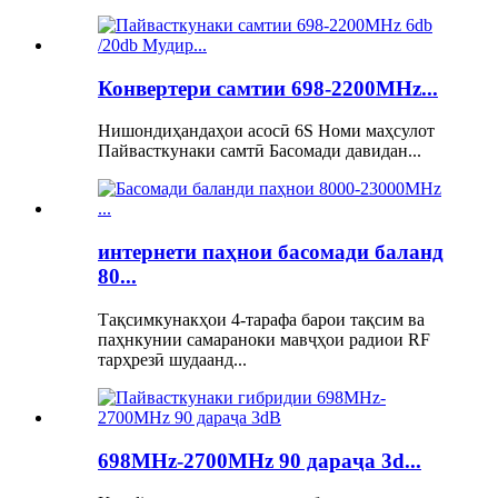
Конвертери самтии 698-2200MHz...
Нишондиҳандаҳои асосӣ 6S Номи маҳсулот
Пайвасткунаки самтӣ Басомади давидан...
интернети паҳнои басомади баланд
80...
Тақсимкунакҳои 4-тарафа барои тақсим ва
паҳнкунии самараноки мавҷҳои радиои RF
тарҳрезӣ шудаанд...
698MHz-2700MHz 90 дараҷа 3d...