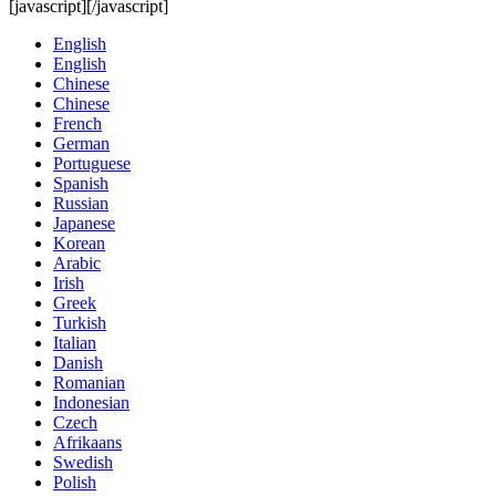
[javascript]
[/javascript]
English
English
Chinese
Chinese
French
German
Portuguese
Spanish
Russian
Japanese
Korean
Arabic
Irish
Greek
Turkish
Italian
Danish
Romanian
Indonesian
Czech
Afrikaans
Swedish
Polish