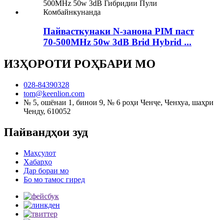
Пайвасткунаки N-занона PIM паст
70-500MHz 50w 3dB Brid Hybrid ...
ИЗҲОРОТИ РОҲБАРИ МО
028-84390328
tom@keenlion.com
№ 5, ошёнаи 1, бинои 9, № 6 роҳи Ченҷе, Ченхуа, шаҳри
Ченду, 610052
Пайвандҳои зуд
Маҳсулот
Хабарҳо
Дар бораи мо
Бо мо тамос гиред