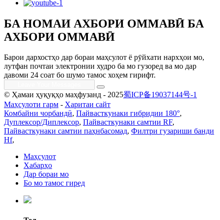
БА НОМАИ АХБОРИ ОММАВӢ БА
АХБОРИ ОММАВӢ
Барои дархостҳо дар бораи маҳсулот ё рӯйхати нархҳои мо,
лутфан почтаи электронии худро ба мо гузоред ва мо дар
давоми 24 соат бо шумо тамос хоҳем гирифт.
© Ҳамаи ҳуқуқҳо маҳфузанд - 2025
蜀ICP备19037144号-1
Маҳсулоти гарм
-
Харитаи сайт
Комбайни чорбандӣ
,
Пайвасткунаки гибридии 180°
,
Дуплексор/Диплексор
,
Пайвасткунаки самтии RF
,
Пайвасткунаки самтии паҳнбасомад
,
Филтри гузариши банди
Hf
,
Маҳсулот
Хабарҳо
Дар бораи мо
Бо мо тамос гиред