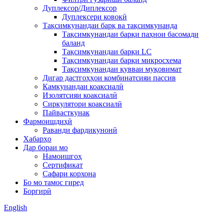
Дуплексор/Диплексор
Дуплексери ковокӣ
Тақсимкунандаи барқ ​​ва тақсимкунанда
Тақсимкунандаи барқи паҳнои басомади
баланд
Тақсимкунандаи барқи LC
Тақсимкунандаи барқи микросхема
Тақсимкунандаи қувваи муқовимат
Дигар дастгоҳҳои комбинатсияи пассив
Камкунандаи коаксиалӣ
Изолятсияи коаксиалӣ
Сиркулятори коаксиалӣ
Пайвасткунак
Фармоишдиҳӣ
Раванди фардикунонӣ
Хабарҳо
Дар бораи мо
Намоишгоҳ
Сертификат
Сафари корхона
Бо мо тамос гиред
Боргирӣ
English