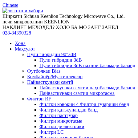
Chinese
Ширкати Sichuan Keenlion Technology Microwave Co., Ltd.
печи микроволнии KEENLION
НАҚЛИЁТ МЕХОҲЕД? ҲОЛО БА МО ЗАНГ ЗАНЕД
028-84390328
Хона
Маҳсулот
Пули гибридии 90°3dB
Пули гибридии 3dB
Пули гибридии 3dB паҳнои басомади баланд
Футболкаи Bias
Комбайнёр/Мултиплексор
Пайвасткунаки самтӣ
Пайвасткунаки самтии паҳнбасомади баланд
Пайвасткунаки самтии микротасма
Филтри RF
Филтри ковокии ^ Филтри гузариши банд
Филтри қатъкунандаи банд
Филтри пастгузар
Филтри микротасма
Филтри диэлектрикӣ
Филтри LC
Филтри гузариши баланд