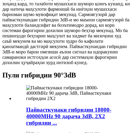
хоҳанд кард, то талаботи мушаххаси шуморо қонеъ кунанд, ки
дар натиҷа маҳсулоти фармоишӣ ба ниёзҳои мушаххаси
барномаи шумо мувофиқат мекунад. Сармоягузорӣ дар
пайвасткунандаи гибридии 3dB-и мо маънои сармоягузорӣ ба
маҳсулоти баландсифат ва боэътимодро дорад, ки кори
системаи фарогирии дохилии шуморо беҳтар мекунад. Мо ба
пешниҳоди беҳтарин маҳсулот ва хидмат ба мизоҷони худ
саъй мекунем ва мо маҳсулоти худро бо кафолати
қаноатмандӣ дастгирӣ мекунем. Пайвасткунандаи гибридии
3dB-и моро барои омезиши аълои сигнал ва идоракунии
самараноки истгоҳҳои асосӣ дар системаҳои фарогирии
дохилии ҳуҷайраҳои хурд интихоб кунед.
Пули гибридии 90°3dB
Пайвасткунаки гибридии 18000-
40000MHz 90 дараҷа 3dB, 2X2
гибридии ...