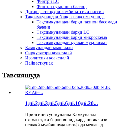
Филтри LC
Филтри гузариши баланд
Дигар дастгоҳҳои комбинатсияи пассив
Тақсимкунандаи барқ ​​ва тақсимкунанда
Тақсимкунандаи барқи паҳнои басомади
баланд
Тақсимкунандаи барқи LC
Тақсимкунандаи барқи микросхема
Тақсимкунандаи қувваи муқовимат
Камкунандаи коаксиалӣ
Сиркулятори коаксиалӣ
Изолятсияи коаксиалӣ
Пайвасткунак
Тавсияшуда
1дб.2дб.3дб.5дб.6дб.10дб.20...
Принсипи сусткунанда Камкунанда
схемаест, ки барои ворид кардани як чизи
пешакӣ муайяншуда истифода мешавад...