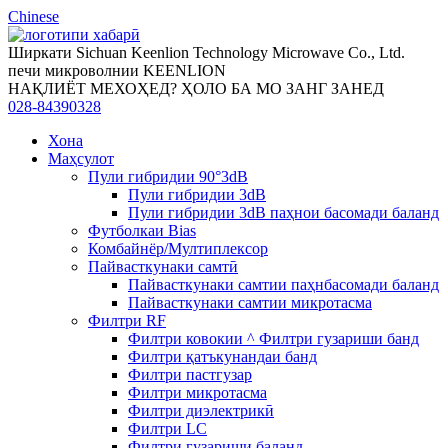
Chinese
Ширкати Sichuan Keenlion Technology Microwave Co., Ltd.
печи микроволнии KEENLION
НАҚЛИЁТ МЕХОҲЕД? ҲОЛО БА МО ЗАНГ ЗАНЕД
028-84390328
Хона
Маҳсулот
Пули гибридии 90°3dB
Пули гибридии 3dB
Пули гибридии 3dB паҳнои басомади баланд
Футболкаи Bias
Комбайнёр/Мултиплексор
Пайвасткунаки самтӣ
Пайвасткунаки самтии паҳнбасомади баланд
Пайвасткунаки самтии микротасма
Филтри RF
Филтри ковокии ^ Филтри гузариши банд
Филтри қатъкунандаи банд
Филтри пастгузар
Филтри микротасма
Филтри диэлектрикӣ
Филтри LC
Филтри гузариши баланд