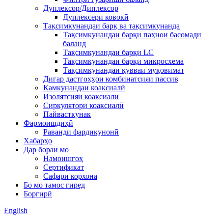
Дуплексор/Диплексор
Дуплексери ковокӣ
Тақсимкунандаи барқ ​​ва тақсимкунанда
Тақсимкунандаи барқи паҳнои басомади
баланд
Тақсимкунандаи барқи LC
Тақсимкунандаи барқи микросхема
Тақсимкунандаи қувваи муқовимат
Дигар дастгоҳҳои комбинатсияи пассив
Камкунандаи коаксиалӣ
Изолятсияи коаксиалӣ
Сиркулятори коаксиалӣ
Пайвасткунак
Фармоишдиҳӣ
Раванди фардикунонӣ
Хабарҳо
Дар бораи мо
Намоишгоҳ
Сертификат
Сафари корхона
Бо мо тамос гиред
Боргирӣ
English