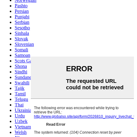
Norwegian
Pashto
Persian
Punjabi
Serbian
Sesotho
Sinhala
Slovak
Slovenian
Somali
Samoan
Scots Gaelic
Shona
Sindhi
Sundanese
Swahili
Tajik
Tamil
Telugu
Thai
Ukrainian
Urdu
Uzbek
Vietnamese
Welsh