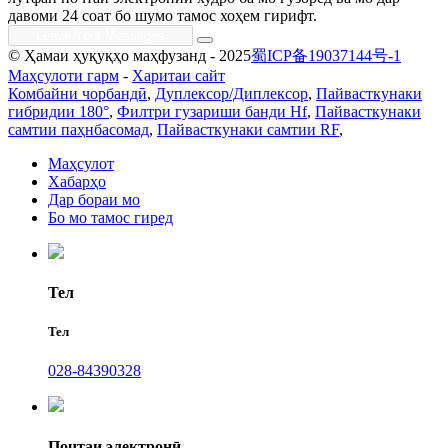
давоми 24 соат бо шумо тамос хоҳем гирифт.
© Ҳамаи ҳуқуқҳо маҳфузанд - 2025
蜀ICP备19037144号-1
Маҳсулоти гарм
-
Харитаи сайт
Комбайни чорбандӣ
,
Дуплексор/Диплексор
,
Пайвасткунаки
гибридии 180°
,
Филтри гузариши банди Hf
,
Пайвасткунаки
самтии паҳнбасомад
,
Пайвасткунаки самтии RF
,
Маҳсулот
Хабарҳо
Дар бораи мо
Бо мо тамос гиред
Тел
Тел
028-84390328
Почтаи электронӣ