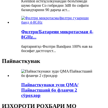
Keenlion истеҳсолкунандаи боэътимоди
шумо барои Co гибридии 3dB бо сифати
баландтарини 90 дараҷа аст...
Филтри/Батареяи микротасмаи 4-
8GHz...
бартариятҳо Филтри Bandpass 100% нав ва
босифат дастгоҳест...
Пайвасткунак
Пайвасткунаки зуди QMA/
Пайвастшавӣ бо фланҷи 2
сӯрохдор
ИЗҲОРОТИ РОҲБАРИ МО