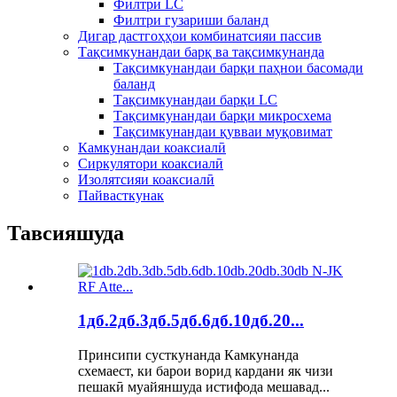
Филтри LC
Филтри гузариши баланд
Дигар дастгоҳҳои комбинатсияи пассив
Тақсимкунандаи барқ ​​ва тақсимкунанда
Тақсимкунандаи барқи паҳнои басомади
баланд
Тақсимкунандаи барқи LC
Тақсимкунандаи барқи микросхема
Тақсимкунандаи қувваи муқовимат
Камкунандаи коаксиалӣ
Сиркулятори коаксиалӣ
Изолятсияи коаксиалӣ
Пайвасткунак
Тавсияшуда
1дб.2дб.3дб.5дб.6дб.10дб.20...
Принсипи сусткунанда Камкунанда
схемаест, ки барои ворид кардани як чизи
пешакӣ муайяншуда истифода мешавад...