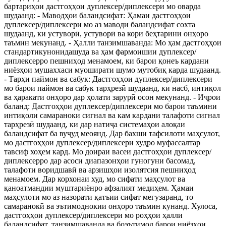
бартариҳои дастгоҳҳои дуплексер/диплексери мо оварда
шудаанд: - Маводҳои баландсифат: Ҳамаи дастгоҳҳои
дуплексер/диплексери мо аз маводи баландсифат сохта
шудаанд, ки устуворӣ, устуворӣ ва кори беҳтарини онҳоро
таъмин мекунанд. - Ҳалли танзимшаванда: Мо ҳам дастгоҳҳои
стандартикунонидашуда ва ҳам фармоишии дуплексер/
диплексерро пешниҳод менамоем, ки барои қонеъ кардани
ниёзҳои мушаххаси муоширати шумо мутобиқ карда шудаанд.
- Тарҳи паймон ва сабук: Дастгоҳҳои дуплексер/диплексери
мо барои паймон ва сабук тарҳрезӣ шудаанд, ки насб, интиқол
ва ҳаракати онҳоро дар ҳолати зарурӣ осон мекунанд. - Иҷрои
баланд: Дастгоҳҳои дуплексер/диплексери мо барои таъмини
интиқоли самараноки сигнал ва кам кардани талафоти сигнал
тарҳрезӣ шудаанд, ки дар натиҷа системаҳои алоқаи
баландсифат ба вуҷуд меоянд. Дар бахши тафсилоти маҳсулот,
мо дастгоҳҳои дуплексер/диплексери худро муфассалтар
тавсиф хоҳем кард. Мо доираи васеи дастгоҳҳои дуплексер/
диплексерро дар асоси диапазонҳои гуногуни басомад,
талафоти воридшавӣ ва арзишҳои изолятсия пешниҳод
менамоем. Дар корхонаи худ, мо сифати маҳсулот ва
қаноатмандии муштариёнро афзалият медиҳем. Ҳамаи
маҳсулоти мо аз назорати қатъии сифат мегузаранд, то
самаранокӣ ва эътимоднокии онҳоро таъмин кунанд. Хулоса,
дастгоҳҳои дуплексер/диплексери мо роҳҳои ҳалли
баландсифат, танзимшаванда ва боэътимод барои ниёзҳои