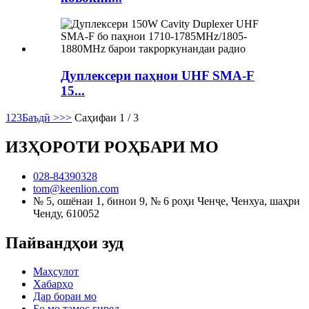
Дуплексери паҳнои UHF SMA-F
15...
1
2
3
Баъдӣ >
>>
Саҳифаи 1 / 3
ИЗҲОРОТИ РОҲБАРИ МО
028-84390328
tom@keenlion.com
№ 5, ошёнаи 1, бинои 9, № 6 роҳи Ченҷе, Ченхуа, шаҳри
Ченду, 610052
Пайвандҳои зуд
Маҳсулот
Хабарҳо
Дар бораи мо
Бо мо тамос гиред