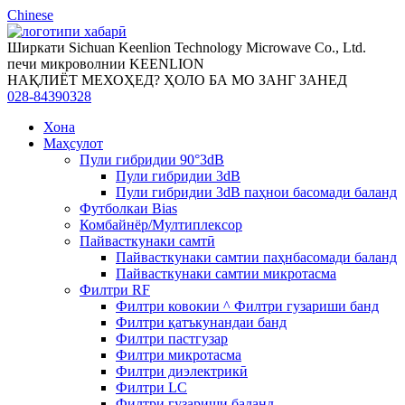
Chinese
Ширкати Sichuan Keenlion Technology Microwave Co., Ltd.
печи микроволнии KEENLION
НАҚЛИЁТ МЕХОҲЕД? ҲОЛО БА МО ЗАНГ ЗАНЕД
028-84390328
Хона
Маҳсулот
Пули гибридии 90°3dB
Пули гибридии 3dB
Пули гибридии 3dB паҳнои басомади баланд
Футболкаи Bias
Комбайнёр/Мултиплексор
Пайвасткунаки самтӣ
Пайвасткунаки самтии паҳнбасомади баланд
Пайвасткунаки самтии микротасма
Филтри RF
Филтри ковокии ^ Филтри гузариши банд
Филтри қатъкунандаи банд
Филтри пастгузар
Филтри микротасма
Филтри диэлектрикӣ
Филтри LC
Филтри гузариши баланд