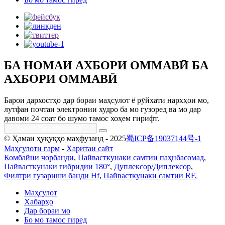
БА НОМАИ АХБОРИ ОММАВӢ БА
АХБОРИ ОММАВӢ
Барои дархостҳо дар бораи маҳсулот ё рӯйхати нархҳои мо,
лутфан почтаи электронии худро ба мо гузоред ва мо дар
давоми 24 соат бо шумо тамос хоҳем гирифт.
© Ҳамаи ҳуқуқҳо маҳфузанд - 2025
蜀ICP备19037144号-1
Маҳсулоти гарм
-
Харитаи сайт
Комбайни чорбандӣ
,
Пайвасткунаки самтии паҳнбасомад
,
Пайвасткунаки гибридии 180°
,
Дуплексор/Диплексор
,
Филтри гузариши банди Hf
,
Пайвасткунаки самтии RF
,
Маҳсулот
Хабарҳо
Дар бораи мо
Бо мо тамос гиред