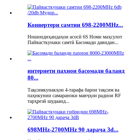
Конвертери самтии 698-2200MHz...
Нишондиҳандаҳои асосӣ 6S Номи маҳсулот
Пайвасткунаки самтӣ Басомади давидан...
интернети паҳнои басомади баланд
80...
Тақсимкунакҳои 4-тарафа барои тақсим ва
паҳнкунии самараноки мавҷҳои радиои RF
тарҳрезӣ шудаанд...
698MHz-2700MHz 90 дараҷа 3d...