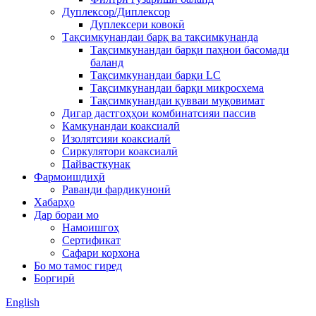
Дуплексор/Диплексор
Дуплексери ковокӣ
Тақсимкунандаи барқ ​​ва тақсимкунанда
Тақсимкунандаи барқи паҳнои басомади
баланд
Тақсимкунандаи барқи LC
Тақсимкунандаи барқи микросхема
Тақсимкунандаи қувваи муқовимат
Дигар дастгоҳҳои комбинатсияи пассив
Камкунандаи коаксиалӣ
Изолятсияи коаксиалӣ
Сиркулятори коаксиалӣ
Пайвасткунак
Фармоишдиҳӣ
Раванди фардикунонӣ
Хабарҳо
Дар бораи мо
Намоишгоҳ
Сертификат
Сафари корхона
Бо мо тамос гиред
Боргирӣ
English