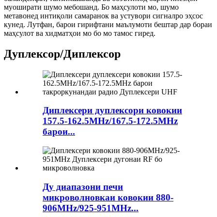
муоширати шумо мебошанд. Бо маҳсулоти мо, шумо
метавонед интиқоли самаранок ва устувори сигналро эҳсос
кунед. Лутфан, барои гирифтани маълумоти бештар дар бораи
маҳсулот ва хидматҳои мо бо мо тамос гиред.
Дуплексор/Диплексор
Диплексери дуплексори ковокии
157.5-162.5MHz/167.5-172.5MHz
барои...
Ду диапазони печи
микроволновкаи ковокии 880-
906MHz/925-951MHz...