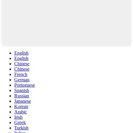
English
English
Chinese
Chinese
French
German
Portuguese
Spanish
Russian
Japanese
Korean
Arabic
Irish
Greek
Turkish