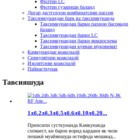
Филтри LC
Филтри гузариши баланд
Дигар дастгоҳҳои комбинатсияи пассив
Тақсимкунандаи барқ ​​ва тақсимкунанда
Тақсимкунандаи барқи паҳнои басомади
баланд
Тақсимкунандаи барқи LC
Тақсимкунандаи барқи микросхема
Тақсимкунандаи қувваи муқовимат
Камкунандаи коаксиалӣ
Сиркулятори коаксиалӣ
Изолятсияи коаксиалӣ
Пайвасткунак
Тавсияшуда
1дб.2дб.3дб.5дб.6дб.10дб.20...
Принсипи сусткунанда Камкунанда
схемаест, ки барои ворид кардани як чизи
пешакӣ муайяншуда истифода мешавад...