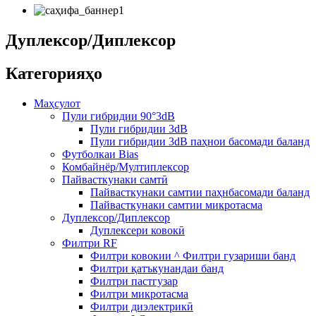
Дуплексор/Диплексор
Категорияҳо
Маҳсулот
Пули гибридии 90°3dB
Пули гибридии 3dB
Пули гибридии 3dB паҳнои басомади баланд
Футболкаи Bias
Комбайнёр/Мултиплексор
Пайвасткунаки самтӣ
Пайвасткунаки самтии паҳнбасомади баланд
Пайвасткунаки самтии микротасма
Дуплексор/Диплексор
Дуплексери ковокӣ
Филтри RF
Филтри ковокии ^ Филтри гузариши банд
Филтри қатъкунандаи банд
Филтри пастгузар
Филтри микротасма
Филтри диэлектрикӣ