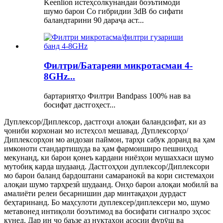
Keenlion истеҳсолкунандаи боэътимоди
шумо барои Co гибридии 3dB бо сифати
баландтарини 90 дараҷа аст...
Филтри/Батареяи микротасмаи 4-
8GHz...
бартариятҳо Филтри Bandpass 100% нав ва
босифат дастгоҳест...
Дуплексор/Диплексор, дастгоҳи алоқаи баландсифат, ки аз
ҷониби корхонаи мо истеҳсол мешавад. Дуплексорҳо/
Диплексорҳои мо андозаи паймон, тарҳи сабук доранд ва ҳам
имконоти стандартишуда ва ҳам фармоиширо пешниҳод
мекунанд, ки барои қонеъ кардани ниёзҳои мушаххаси шумо
мутобиқ карда шудаанд. Дастгоҳҳои дуплексор/Диплексори
мо барои баланд бардоштани самаранокӣ ва кори системаҳои
алоқаи шумо тарҳрезӣ шудаанд. Онҳо барои алоқаи мобилӣ ва
амалиёти релеи бесарнишин дар минтақаҳои дурдаст
беҳтаринанд. Бо маҳсулоти дуплексер/диплексери мо, шумо
метавонед интиқоли боэътимод ва босифати сигналро эҳсос
кунед. Дар ин ҷо баъзе аз нуқтаҳои асосии фурӯш ва