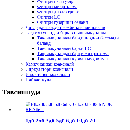
Филтри пастгузар
Филтри микротасма
Филтри диэлектрикӣ
Филтри LC
Филтри гузариши баланд
Дигар дастгоҳҳои комбинатсияи пассив
Тақсимкунандаи барқ ​​ва тақсимкунанда
Тақсимкунандаи барқи паҳнои басомади
баланд
Тақсимкунандаи барқи LC
Тақсимкунандаи барқи микросхема
Тақсимкунандаи қувваи муқовимат
Камкунандаи коаксиалӣ
Сиркулятори коаксиалӣ
Изолятсияи коаксиалӣ
Пайвасткунак
Тавсияшуда
1дб.2дб.3дб.5дб.6дб.10дб.20...