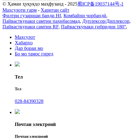
© Ҳамаи ҳуқуқҳо маҳфузанд - 2025
蜀ICP备19037144号-1
Маҳсулоти гарм
-
Харитаи сайт
Филтри гузариши банди Hf
,
Комбайни чорбандӣ
,
Пайвасткунаки самтии паҳнбасомад
,
Дуплексор/Диплексор
,
Пайвасткунаки самтии RF
,
Пайвасткунаки гибридии 180°
,
Маҳсулот
Хабарҳо
Дар бораи мо
Бо мо тамос гиред
Тел
Тел
028-84390328
Почтаи электронӣ
Почтаи электронӣ