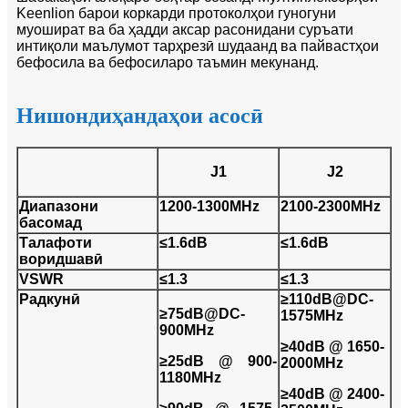
Keenlion барои коркарди протоколҳои гуногуни
муошират ва ба ҳадди аксар расонидани суръати
интиқоли маълумот тарҳрезӣ шудаанд ва пайвастҳои
бефосила ва бефосиларо таъмин мекунанд.
Нишондиҳандаҳои асосӣ
J1
J2
Диапазони
1200-1300MHz
2100-2300MHz
басомад
Талафоти
≤1.6dB
≤1.6dB
воридшавӣ
VSWR
≤1.3
≤1.3
Радкунӣ
≥110dB@DC-
≥75dB@DC-
1575MHz
900MHz
≥40dB @ 1650-
≥25dB ​​@ 900-
2000MHz
1180MHz
≥40dB @ 2400-