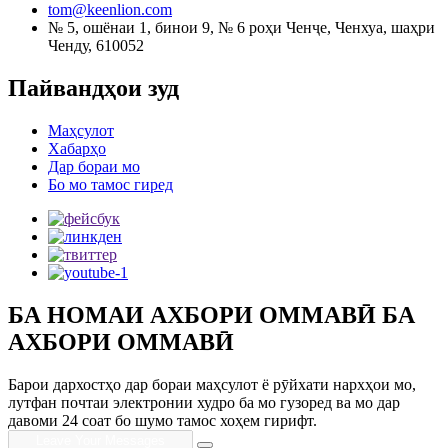
tom@keenlion.com
№ 5, ошёнаи 1, бинои 9, № 6 роҳи Ченҷе, Ченхуа, шаҳри
Ченду, 610052
Пайвандҳои зуд
Маҳсулот
Хабарҳо
Дар бораи мо
Бо мо тамос гиред
БА НОМАИ АХБОРИ ОММАВӢ БА
АХБОРИ ОММАВӢ
Барои дархостҳо дар бораи маҳсулот ё рӯйхати нархҳои мо,
лутфан почтаи электронии худро ба мо гузоред ва мо дар
давоми 24 соат бо шумо тамос хоҳем гирифт.