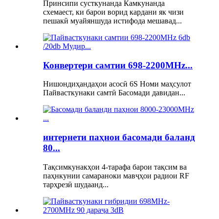
Принсипи сусткунанда Камкунанда
схемаест, ки барои ворид кардани як чизи
пешакӣ муайяншуда истифода мешавад...
Конвертери самтии 698-2200MHz...
Нишондиҳандаҳои асосӣ 6S Номи маҳсулот
Пайвасткунаки самтӣ Басомади давидан...
интернети паҳнои басомади баланд
80...
Тақсимкунакҳои 4-тарафа барои тақсим ва
паҳнкунии самараноки мавҷҳои радиои RF
тарҳрезӣ шудаанд...