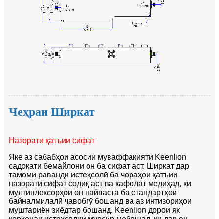
Чеҳраи Ширкат
Назорати қатъии сифат
Яке аз сабабҳои асосии муваффақияти Keenlion
садоқати бемайлони он ба сифат аст. Ширкат дар
тамоми раванди истеҳсолӣ ба чораҳои қатъии
назорати сифат содиқ аст ва кафолат медиҳад, ки
мултиплексорҳои он пайваста ба стандартҳои
байналмилалӣ ҷавобгӯ бошанд ва аз интизориҳои
муштариён зиёдтар бошанд. Keenlion дорои як
корхонаи истеҳсолии муосир мебошад, ки дар он