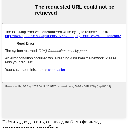
Паёми худро дар ин ҷо нависед ва ба мо фиристед
маҳсулоти марбут