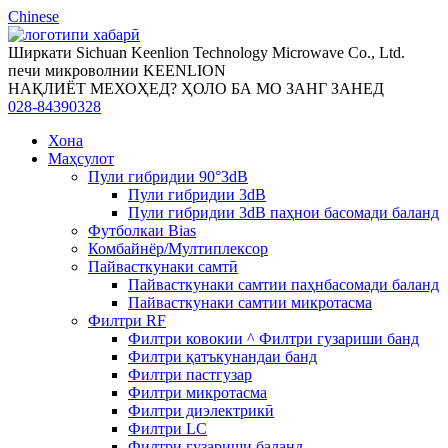
Chinese
Ширкати Sichuan Keenlion Technology Microwave Co., Ltd.
печи микроволнии KEENLION
НАҚЛИЁТ МЕХОҲЕД? ҲОЛО БА МО ЗАНГ ЗАНЕД
028-84390328
Хона
Маҳсулот
Пули гибридии 90°3dB
Пули гибридии 3dB
Пули гибридии 3dB паҳнои басомади баланд
Футболкаи Bias
Комбайнёр/Мултиплексор
Пайвасткунаки самтӣ
Пайвасткунаки самтии паҳнбасомади баланд
Пайвасткунаки самтии микротасма
Филтри RF
Филтри ковокии ^ Филтри гузариши банд
Филтри қатъкунандаи банд
Филтри пастгузар
Филтри микротасма
Филтри диэлектрикӣ
Филтри LC
Филтри гузариши баланд