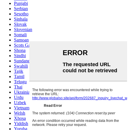
Punjabi
Serbian
Sesotho
Sinhala
Slovak
Slovenian
Somali
Samoan
Scots Gaelic
Shona
Sindhi
Sundanese
Swahili
Tajik
Tamil
Telugu
Thai
Ukrainian
Urdu
Uzbek
Vietnamese
Welsh
Xhosa
Yiddish
Yoruba