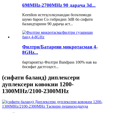
698MHz-2700MHz 90 дараҷа 3d...
Keenlion истеҳсолкунандаи боэътимоди
шумо барои Co гибридии 3dB бо сифати
баландтарини 90 дараҷа аст...
Филтри/Батареяи микротасмаи 4-
8GHz...
бартариятҳо Филтри Bandpass 100% нав ва
босифат дастгоҳест...
(сифати баланд) диплексери
дуплексери ковокии 1200-
1300MHz/2100-2300MHz