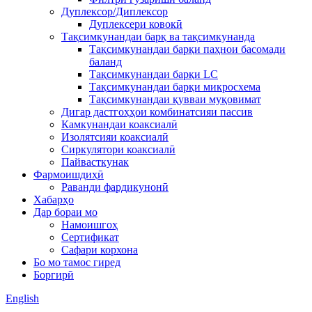
Дуплексор/Диплексор
Дуплексери ковокӣ
Тақсимкунандаи барқ ​​ва тақсимкунанда
Тақсимкунандаи барқи паҳнои басомади
баланд
Тақсимкунандаи барқи LC
Тақсимкунандаи барқи микросхема
Тақсимкунандаи қувваи муқовимат
Дигар дастгоҳҳои комбинатсияи пассив
Камкунандаи коаксиалӣ
Изолятсияи коаксиалӣ
Сиркулятори коаксиалӣ
Пайвасткунак
Фармоишдиҳӣ
Раванди фардикунонӣ
Хабарҳо
Дар бораи мо
Намоишгоҳ
Сертификат
Сафари корхона
Бо мо тамос гиред
Боргирӣ
English