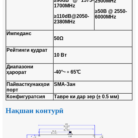
≥90dB @ 1575-
2500MHz
1700MHz
≥50B @ 2550-
≥110dB@2050-
6000MHz
2380MHz
Импеданс
50Ω
Рейтинги қудрат
10 Вт
Диапазони
-40°~﹢65℃
ҳарорат
Пайвасткунакҳои
SMA-Зан
порт
Конфигуратсия
Тавре ки дар зер (± 0.5 мм)
Нақшаи контурӣ