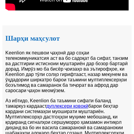
Шарҳи маҳсулот
Keenlion як пешвои ҷаҳонӣ дар соҳаи
телекоммуникатсия аст ва бо садоқат ба сифат, танзим
ва дастгирии истисноии муштариён дар бозор бартарӣ
дорад. Имрӯз мо ба бисёр ҷоизаҳо ва эътирофҳое, ки
Keenlion дар тӯли солҳо гирифтааст, назар мекунем ва
ӯҳдадории ширкатро барои таъмини мултиплексерҳои
боэътимод ва самаранок ба тиҷорат ва афрод дар
саросари ҷаҳон меомӯзем.
Аз ибтидо, Keenlion ба таъмини сифати баланд
тамаркуз кардааст
дуплексери ковокӣ
барои беҳтар
кардани системаҳои муоширати муштариён.
Мултиплексорҳо дастгоҳҳои муҳиме мебошанд, ки
қодиранд сигналҳои сершуморро ҳамзамон интиқол
диҳанд ва бо ин васила самаранокӣ ва самаранокии
шабакаҳои алоқаро беҳтар созанд. Мултиплексорҳои