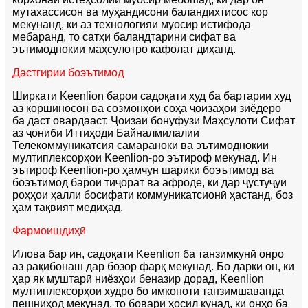
мутахассисон ва муҳандисони баландихтисос кор
мекунанд, ки аз технологияи муосир истифода
мебаранд, то сатҳи баландтарини сифат ва
эътимоднокии маҳсулотро кафолат диҳанд.
Дастгирии боэътимод
Ширкати Keenlion барои садоқати худ ба бартарии худ
аз коршиносон ва созмонҳои соҳа ҷоизаҳои зиёдеро
ба даст овардааст. Ҷоизаи бонуфузи Маҳсулоти Сифат
аз ҷониби Иттиҳоди Байналмилалии
Телекоммуникатсия самаранокӣ ва эътимоднокии
мултиплексорҳои Keenlion-ро эътироф мекунад. Ин
эътироф Keenlion-ро ҳамчун шарики боэътимод ва
боэътимод барои тиҷорат ва афроде, ки дар ҷустуҷӯи
роҳҳои ҳалли босифати коммуникатсионӣ ҳастанд, боз
ҳам тақвият медиҳад.
Фармоишдиҳӣ
Илова бар ин, садоқати Keenlion ба танзимкунӣ онро
аз рақибонаш дар бозор фарқ мекунад. Бо дарки он, ки
ҳар як муштарӣ ниёзҳои беназир дорад, Keenlion
мултиплексорҳои худро бо имконоти танзимшаванда
пешниҳод мекунад, то боварӣ ҳосил кунад, ки онҳо ба