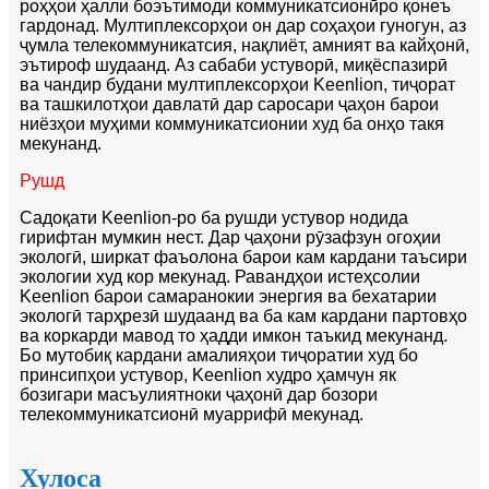
роҳҳои ҳалли боэътимоди коммуникатсионӣро қонеъ
гардонад. Мултиплексорҳои он дар соҳаҳои гуногун, аз
ҷумла телекоммуникатсия, нақлиёт, амният ва кайҳонӣ,
эътироф шудаанд. Аз сабаби устуворӣ, миқёспазирӣ
ва чандир будани мултиплексорҳои Keenlion, тиҷорат
ва ташкилотҳои давлатӣ дар саросари ҷаҳон барои
ниёзҳои муҳими коммуникатсионии худ ба онҳо такя
мекунанд.
Рушд
Садоқати Keenlion-ро ба рушди устувор нодида
гирифтан мумкин нест. Дар ҷаҳони рӯзафзун огоҳии
экологӣ, ширкат фаъолона барои кам кардани таъсири
экологии худ кор мекунад. Равандҳои истеҳсолии
Keenlion барои самаранокии энергия ва бехатарии
экологӣ тарҳрезӣ шудаанд ва ба кам кардани партовҳо
ва коркарди мавод то ҳадди имкон таъкид мекунанд.
Бо мутобиқ кардани амалияҳои тиҷоратии худ бо
принсипҳои устувор, Keenlion худро ҳамчун як
бозигари масъулиятноки ҷаҳонӣ дар бозори
телекоммуникатсионӣ муаррифӣ мекунад.
Хулоса