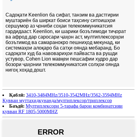
Садоқати Keenlion ба сифат, танзим ва дастгирии
муштариён ба ширкат боиси таҳсину ситоишҳои
сершумор аз ҷониби соҳаи телекоммуникатсия
гардидааст. Keenlion, ки шарики боэътимоди тиҷорат
ва афрод дар саросари ҷаҳон аст, мултиплексорҳои
боэътимод ва самаранокро пешниҳод мекунад, ки
системаҳои алоқаро ба сатҳи оянда мебаранд. Бо
садоқати худ ба навовариҳои пайваста ва рушди
устувор, Cohen Lion мавқеи пешсафии худро дар
бозори ҷаҳонии телекоммуникатсия солҳои оянда
нигоҳ хоҳад дошт.
Қаблӣ:
3410-3484MHz/3510-3542MHz/3562-3594MHz
Қувваи муттаҳидкунанда/мултиплексор/триплексор
Баъдӣ:
Мултиплексори 5-тарафа барои комбинатсияи
қувваи RF 1805-5000MHZ