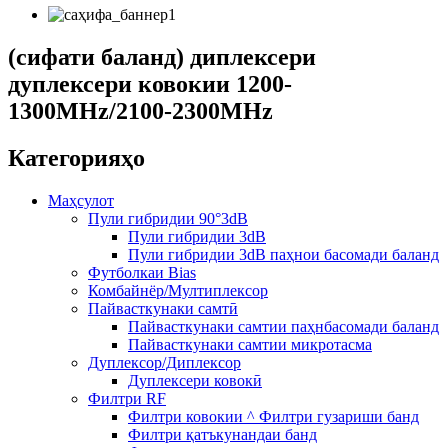
(сифати баланд) диплексери
дуплексери ковокии 1200-
1300MHz/2100-2300MHz
Категорияҳо
Маҳсулот
Пули гибридии 90°3dB
Пули гибридии 3dB
Пули гибридии 3dB паҳнои басомади баланд
Футболкаи Bias
Комбайнёр/Мултиплексор
Пайвасткунаки самтӣ
Пайвасткунаки самтии паҳнбасомади баланд
Пайвасткунаки самтии микротасма
Дуплексор/Диплексор
Дуплексери ковокӣ
Филтри RF
Филтри ковокии ^ Филтри гузариши банд
Филтри қатъкунандаи банд