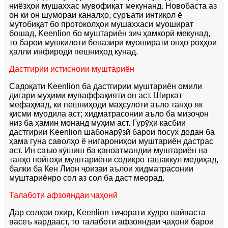
ниёзҳои мушаххас мувофиқат мекунанд. Новобаста аз
он ки он шумораи каналҳо, суръати интиқол ё
мутобиқат бо протоколҳои мушаххаси муошират
бошад, Keenlion бо муштариён зич ҳамкорӣ мекунад,
то барои мушкилоти беназири муоширати онҳо роҳҳои
ҳалли инфиродӣ пешниҳод кунад.
Дастгирии истисноии муштариён
Садоқати Keenlion ба дастгирии муштариён омили
дигари муҳими муваффақияти он аст. Ширкат
мефаҳмад, ки пешниҳоди маҳсулоти аъло танҳо як
қисми муодила аст; хидматрасонии аъло ба мизоҷон
низ ба ҳамин монанд муҳим аст. Гурӯҳи касбии
дастгирии Keenlion шабонарӯзӣ барои посух додан ба
ҳама гуна саволҳо ё нигарониҳои муштариён дастрас
аст. Ин саъю кӯшиш ба қаноатмандии муштариён на
танҳо пойгоҳи муштариёни содиқро ташаккул медиҳад,
балки ба Кен Лион ҷоизаи аълои хидматрасонии
муштариёнро сол аз сол ба даст меорад.
Талаботи афзояндаи ҷаҳонӣ
Дар солҳои охир, Keenlion тиҷорати худро пайваста
васеъ кардааст, то талаботи афзояндаи ҷаҳонӣ барои