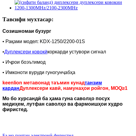
Тавсифи мухтасар:
Созишномаи бузург
• Рақами модел: KDX-1250/2200-01S
•
Дуплексери ковокӣ
коркарди устувори сигнал
• Иҷрои боэътимод
• Имконоти вуруди гуногунҷабҳа
keenlion метавонад таъмин кунад
танзим
кардан
Дуплексери кавӣ, намунаҳои ройгон, MOQ≥1
Мо бо хурсандӣ ба ҳама гуна саволҳо посух
медиҳем, лутфан саволҳо ва фармоишҳои худро
фиристед.
Ба мо почтаи электронӣ фиристед